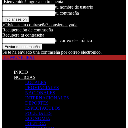
¡Bienvenido! Ingresa en tu cuenta
tu nombre de usuario
tu contraseña
¿Olvidaste tu contraseña? consigue ayuda
Recuperación de contraseña
Recupera tu contraseña
tu correo electrónico
Se te ha enviado una contraseña por correo electrónico.
EL MUNICIPAL
INICIO
NOTICIAS
LOCALES
PROVINCIALES
NACIONALES
INTERNACIONALES
DEPORTES
ESPECTACULOS
POLICIALES
ECONOMIA
POLITICA