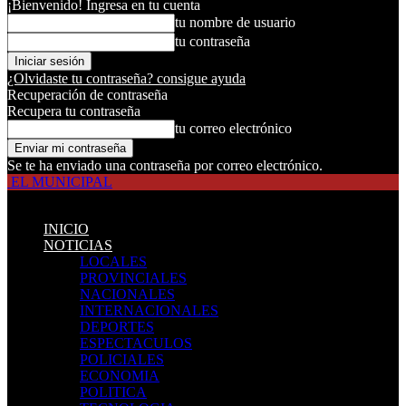
¡Bienvenido! Ingresa en tu cuenta
tu nombre de usuario
tu contraseña
¿Olvidaste tu contraseña? consigue ayuda
Recuperación de contraseña
Recupera tu contraseña
tu correo electrónico
Se te ha enviado una contraseña por correo electrónico.
EL MUNICIPAL
INICIO
NOTICIAS
LOCALES
PROVINCIALES
NACIONALES
INTERNACIONALES
DEPORTES
ESPECTACULOS
POLICIALES
ECONOMIA
POLITICA