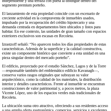
independiente y una terraza con pileta la distingue dentro del
segmento premium porteño.
El lanzamiento de esta propiedad coincide con un escenario de
creciente actividad en la compraventa de inmuebles usados,
impulsado por la recuperación del crédito hipotecario y una
demanda centrada en departamentos bien ubicados y listos para
habitar. En ese contexto, las unidades de gran tamaño con espacios
exteriores exclusivos son escasas en Recoleta.
Izrastzoff señaló: “No aparecen todos los días propiedades de estas
características. Además de la superficie y la calidad constructiva,
existe un componente histórico que convierte a esta unidad en una
pieza singular dentro del mercado porteño”.
El edificio, proyectado por el estudio Sánchez, Lagos y de la Torre
—responsable también del emblemático edificio Kavanagh—,
conserva varios rasgos originales que subrayan su valor
arquitectónico, como la calidad de los materiales, la distribución
interior y detalles característicos. Frente al inmueble se encuentran
construcciones de valor patrimonial y, a pocos metros, la plaza
Vicente López, uno de los espacios verdes más tradicionales de
Recoleta.
La ubicación suma otro atractivo, ofreciendo a sus residentes acceso
a una amplia oferta gastronómica, comercios, servicios y excelentes