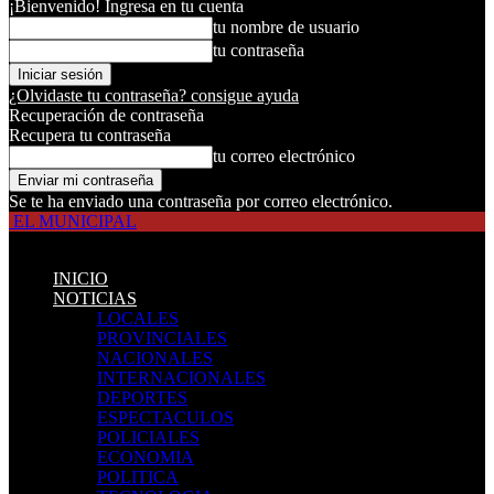
¡Bienvenido! Ingresa en tu cuenta
tu nombre de usuario
tu contraseña
¿Olvidaste tu contraseña? consigue ayuda
Recuperación de contraseña
Recupera tu contraseña
tu correo electrónico
Se te ha enviado una contraseña por correo electrónico.
EL MUNICIPAL
INICIO
NOTICIAS
LOCALES
PROVINCIALES
NACIONALES
INTERNACIONALES
DEPORTES
ESPECTACULOS
POLICIALES
ECONOMIA
POLITICA