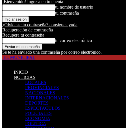
¡Bienvenido! Ingresa en tu cuenta
tu nombre de usuario
tu contraseña
¿Olvidaste tu contraseña? consigue ayuda
Recuperación de contraseña
Recupera tu contraseña
tu correo electrónico
Se te ha enviado una contraseña por correo electrónico.
EL MUNICIPAL
INICIO
NOTICIAS
LOCALES
PROVINCIALES
NACIONALES
INTERNACIONALES
DEPORTES
ESPECTACULOS
POLICIALES
ECONOMIA
POLITICA