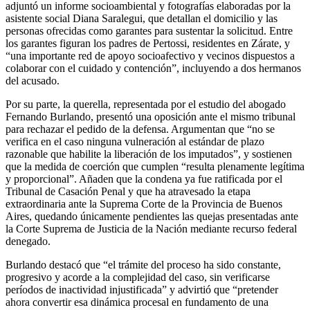
adjuntó un informe socioambiental y fotografías elaboradas por la
asistente social Diana Saralegui, que detallan el domicilio y las
personas ofrecidas como garantes para sustentar la solicitud. Entre
los garantes figuran los padres de Pertossi, residentes en Zárate, y
“una importante red de apoyo socioafectivo y vecinos dispuestos a
colaborar con el cuidado y contención”, incluyendo a dos hermanos
del acusado.
Por su parte, la querella, representada por el estudio del abogado
Fernando Burlando, presentó una oposición ante el mismo tribunal
para rechazar el pedido de la defensa. Argumentan que “no se
verifica en el caso ninguna vulneración al estándar de plazo
razonable que habilite la liberación de los imputados”, y sostienen
que la medida de coerción que cumplen “resulta plenamente legítima
y proporcional”. Añaden que la condena ya fue ratificada por el
Tribunal de Casación Penal y que ha atravesado la etapa
extraordinaria ante la Suprema Corte de la Provincia de Buenos
Aires, quedando únicamente pendientes las quejas presentadas ante
la Corte Suprema de Justicia de la Nación mediante recurso federal
denegado.
Burlando destacó que “el trámite del proceso ha sido constante,
progresivo y acorde a la complejidad del caso, sin verificarse
períodos de inactividad injustificada” y advirtió que “pretender
ahora convertir esa dinámica procesal en fundamento de una