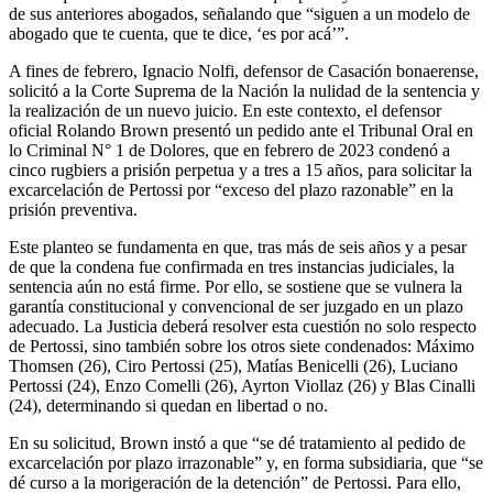
de sus anteriores abogados, señalando que “siguen a un modelo de
abogado que te cuenta, que te dice, ‘es por acá’”.
A fines de febrero, Ignacio Nolfi, defensor de Casación bonaerense,
solicitó a la Corte Suprema de la Nación la nulidad de la sentencia y
la realización de un nuevo juicio. En este contexto, el defensor
oficial Rolando Brown presentó un pedido ante el Tribunal Oral en
lo Criminal N° 1 de Dolores, que en febrero de 2023 condenó a
cinco rugbiers a prisión perpetua y a tres a 15 años, para solicitar la
excarcelación de Pertossi por “exceso del plazo razonable” en la
prisión preventiva.
Este planteo se fundamenta en que, tras más de seis años y a pesar
de que la condena fue confirmada en tres instancias judiciales, la
sentencia aún no está firme. Por ello, se sostiene que se vulnera la
garantía constitucional y convencional de ser juzgado en un plazo
adecuado. La Justicia deberá resolver esta cuestión no solo respecto
de Pertossi, sino también sobre los otros siete condenados: Máximo
Thomsen (26), Ciro Pertossi (25), Matías Benicelli (26), Luciano
Pertossi (24), Enzo Comelli (26), Ayrton Viollaz (26) y Blas Cinalli
(24), determinando si quedan en libertad o no.
En su solicitud, Brown instó a que “se dé tratamiento al pedido de
excarcelación por plazo irrazonable” y, en forma subsidiaria, que “se
dé curso a la morigeración de la detención” de Pertossi. Para ello,