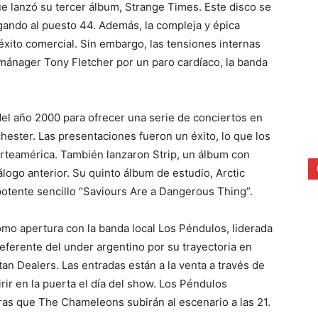
 lanzó su tercer álbum, Strange Times. Este disco se
legando al puesto 44. Además, la compleja y épica
ito comercial. Sin embargo, las tensiones internas
 mánager Tony Fletcher por un paro cardíaco, la banda
el año 2000 para ofrecer una serie de conciertos en
ester. Las presentaciones fueron un éxito, lo que los
orteamérica. También lanzaron Strip, un álbum con
logo anterior. Su quinto álbum de estudio, Arctic
 potente sencillo “Saviours Are a Dangerous Thing”.
mo apertura con la banda local Los Péndulos, liderada
eferente del under argentino por su trayectoria en
n Dealers. Las entradas están a la venta a través de
ir en la puerta el día del show. Los Péndulos
ras que The Chameleons subirán al escenario a las 21.