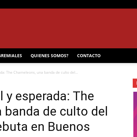
EL
GREMIALES
QUIENES SOMOS?
CONTACTO
rada: The Chameleons, una banda de culto del...
MUNICIPAL
il y esperada: The
 banda de culto del
debuta en Buenos