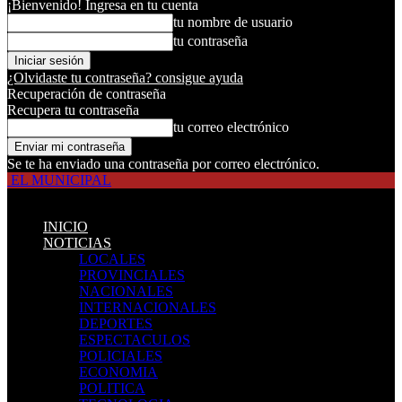
¡Bienvenido! Ingresa en tu cuenta
tu nombre de usuario
tu contraseña
¿Olvidaste tu contraseña? consigue ayuda
Recuperación de contraseña
Recupera tu contraseña
tu correo electrónico
Se te ha enviado una contraseña por correo electrónico.
EL MUNICIPAL
INICIO
NOTICIAS
LOCALES
PROVINCIALES
NACIONALES
INTERNACIONALES
DEPORTES
ESPECTACULOS
POLICIALES
ECONOMIA
POLITICA