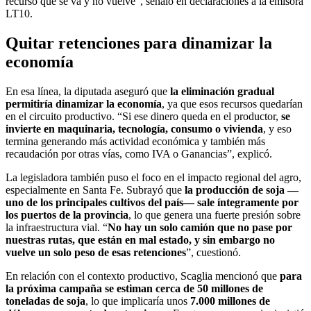
recurso que se va y no vuelve”, señaló en declaraciones a la emisora
LT10.
Quitar retenciones para dinamizar la
economía
En esa línea, la diputada aseguró que
la eliminación gradual
permitiría dinamizar la economía
, ya que esos recursos quedarían
en el circuito productivo. “Si ese dinero queda en el productor,
se
invierte en maquinaria, tecnología, consumo o vivienda
, y eso
termina generando más actividad económica y también más
recaudación por otras vías, como IVA o Ganancias”, explicó.
La legisladora también puso el foco en el impacto regional del agro,
especialmente en Santa Fe. Subrayó que
la producción de soja —
uno de los principales cultivos del país— sale íntegramente por
los puertos de la provincia
, lo que genera una fuerte presión sobre
la infraestructura vial. “
No hay un solo camión que no pase por
nuestras rutas, que están en mal estado, y sin embargo no
vuelve un solo peso de esas retenciones
”, cuestionó.
En relación con el contexto productivo, Scaglia mencionó que
para
la próxima campaña se estiman cerca de 50 millones de
toneladas de soja
, lo que implicaría unos
7.000 millones de