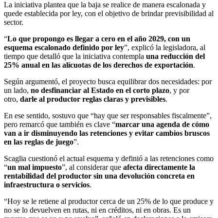
La iniciativa plantea que la baja se realice de manera escalonada y
quede establecida por ley, con el objetivo de brindar previsibilidad al
sector.
“
Lo que propongo es llegar a cero en el año 2029, con un
esquema escalonado definido por ley
”, explicó la legisladora, al
tiempo que detalló que la iniciativa contempla
una reducción del
25% anual en las alícuotas de los derechos de exportación
.
Según argumentó, el proyecto busca equilibrar dos necesidades: por
un lado,
no desfinanciar al Estado en el corto plazo
, y por
otro,
darle al productor reglas claras y previsibles
.
En ese sentido, sostuvo que “hay que ser responsables fiscalmente”,
pero remarcó que también es clave “
marcar una agenda de cómo
van a ir disminuyendo las retenciones y evitar cambios bruscos
en las reglas de juego
”.
Scaglia cuestionó el actual esquema y definió a las retenciones como
“
un mal impuesto
”, al considerar que
afecta directamente la
rentabilidad del productor sin una devolución concreta en
infraestructura o servicios
.
“Hoy se le retiene al productor cerca de un 25% de lo que produce y
no se lo devuelven en rutas, ni en créditos, ni en obras. Es un