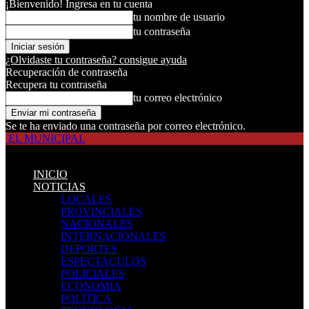
¡Bienvenido! Ingresa en tu cuenta
tu nombre de usuario
tu contraseña
¿Olvidaste tu contraseña? consigue ayuda
Recuperación de contraseña
Recupera tu contraseña
tu correo electrónico
Se te ha enviado una contraseña por correo electrónico.
EL MUNICIPAL
INICIO
NOTICIAS
LOCALES
PROVINCIALES
NACIONALES
INTERNACIONALES
DEPORTES
ESPECTACULOS
POLICIALES
ECONOMIA
POLITICA