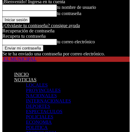
¡Bienvenido! Ingresa en tu cuenta
tu nombre de usuario
tu contraseña
¿Olvidaste tu contraseña? consigue ayuda
Recuperación de contraseña
Recupera tu contraseña
tu correo electrónico
Se te ha enviado una contraseña por correo electrónico.
EL MUNICIPAL
INICIO
NOTICIAS
LOCALES
PROVINCIALES
NACIONALES
INTERNACIONALES
DEPORTES
ESPECTACULOS
POLICIALES
ECONOMIA
POLITICA