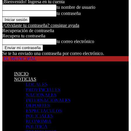
¡Bienvenido! Ingresa en tu cuenta
tu nombre de usuario
tu contraseña
¿Olvidaste tu contraseña? consigue ayuda
Recuperación de contraseña
Recupera tu contraseña
tu correo electrónico
Se te ha enviado una contraseña por correo electrónico.
EL MUNICIPAL
INICIO
NOTICIAS
LOCALES
PROVINCIALES
NACIONALES
INTERNACIONALES
DEPORTES
ESPECTACULOS
POLICIALES
ECONOMIA
POLITICA