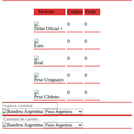
Moneda
Compra
Venta
0
0
Dólar Oficial +
0
0
Euro
0
0
Real
0
0
Peso Uruguayo
0
0
Peso Chileno