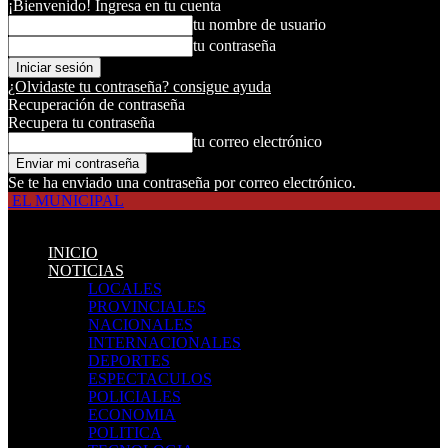
¡Bienvenido! Ingresa en tu cuenta
tu nombre de usuario
tu contraseña
¿Olvidaste tu contraseña? consigue ayuda
Recuperación de contraseña
Recupera tu contraseña
tu correo electrónico
Se te ha enviado una contraseña por correo electrónico.
EL MUNICIPAL
INICIO
NOTICIAS
LOCALES
PROVINCIALES
NACIONALES
INTERNACIONALES
DEPORTES
ESPECTACULOS
POLICIALES
ECONOMIA
POLITICA