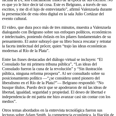
es que yo le hice decir tal cosa. Este es Belgrano, a través de sus
escritos, y me di el lujo de entrevistarlo”, afirmó Valenzuela durante
la presentación de esta obra digital en la sala Julio Cortázar del
evento cultural.
El video, que dura poco más de tres minutos, muestra a Valenzuela
dialogando con Belgrano sobre sus enfoques políticos, económicos
e intelectuales, poniendo énfasis en los pilares fundamentales de su
pensamiento. El autor subrayó que su libro busca rescatar y retratar
la faceta intelectual del prócer, quien “trajo las ideas económicas
modernas al Río de la Plata”.
Entre las frases destacadas del diálogo virtual se incluyen: “El
Consulado fue mi primera tribuna pública”, “Las ideas del
Consulado fueron la cuna de la revolución” y “Sin ilustración
pública, ninguna reforma prospera”. Al ser consultado sobre su
posicionamiento político —“¿se considera usted pionero del
liberalismo en el Río de la Plata?”— Belgrano respondió: “No
busque títulos. Puedo decir que se apoderaron de mí las ideas de
libertad, igualdad, seguridad y propiedad. El deseo de libertad e
independencia de mi patria me hizo avanzar casi sin contar con los
medios”.
Otros temas abordados en la entrevista tecnológica fueron sus
lecturas sobre Adam Smith, la competencia económica, la fijación de