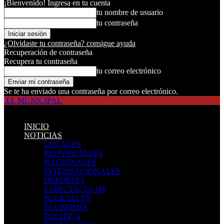
¡Bienvenido! Ingresa en tu cuenta
tu nombre de usuario
tu contraseña
¿Olvidaste tu contraseña? consigue ayuda
Recuperación de contraseña
Recupera tu contraseña
tu correo electrónico
Se te ha enviado una contraseña por correo electrónico.
EL MUNICIPAL
INICIO
NOTICIAS
LOCALES
PROVINCIALES
NACIONALES
INTERNACIONALES
DEPORTES
ESPECTACULOS
POLICIALES
ECONOMIA
POLITICA