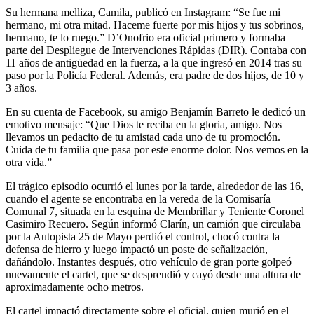
Su hermana melliza, Camila, publicó en Instagram: “Se fue mi
hermano, mi otra mitad. Haceme fuerte por mis hijos y tus sobrinos,
hermano, te lo ruego.” D’Onofrio era oficial primero y formaba
parte del Despliegue de Intervenciones Rápidas (DIR). Contaba con
11 años de antigüedad en la fuerza, a la que ingresó en 2014 tras su
paso por la Policía Federal. Además, era padre de dos hijos, de 10 y
3 años.
En su cuenta de Facebook, su amigo Benjamín Barreto le dedicó un
emotivo mensaje: “Que Dios te reciba en la gloria, amigo. Nos
llevamos un pedacito de tu amistad cada uno de tu promoción.
Cuida de tu familia que pasa por este enorme dolor. Nos vemos en la
otra vida.”
El trágico episodio ocurrió el lunes por la tarde, alrededor de las 16,
cuando el agente se encontraba en la vereda de la Comisaría
Comunal 7, situada en la esquina de Membrillar y Teniente Coronel
Casimiro Recuero. Según informó Clarín, un camión que circulaba
por la Autopista 25 de Mayo perdió el control, chocó contra la
defensa de hierro y luego impactó un poste de señalización,
dañándolo. Instantes después, otro vehículo de gran porte golpeó
nuevamente el cartel, que se desprendió y cayó desde una altura de
aproximadamente ocho metros.
El cartel impactó directamente sobre el oficial, quien murió en el