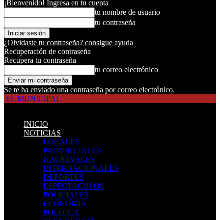
¡Bienvenido! Ingresa en tu cuenta
tu nombre de usuario
tu contraseña
¿Olvidaste tu contraseña? consigue ayuda
Recuperación de contraseña
Recupera tu contraseña
tu correo electrónico
Se te ha enviado una contraseña por correo electrónico.
EL MUNICIPAL
INICIO
NOTICIAS
LOCALES
PROVINCIALES
NACIONALES
INTERNACIONALES
DEPORTES
ESPECTACULOS
POLICIALES
ECONOMIA
POLITICA