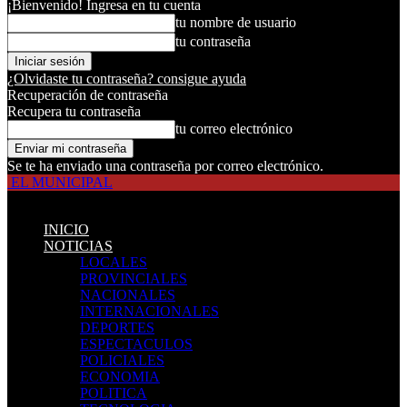
¡Bienvenido! Ingresa en tu cuenta
tu nombre de usuario
tu contraseña
¿Olvidaste tu contraseña? consigue ayuda
Recuperación de contraseña
Recupera tu contraseña
tu correo electrónico
Se te ha enviado una contraseña por correo electrónico.
EL MUNICIPAL
INICIO
NOTICIAS
LOCALES
PROVINCIALES
NACIONALES
INTERNACIONALES
DEPORTES
ESPECTACULOS
POLICIALES
ECONOMIA
POLITICA