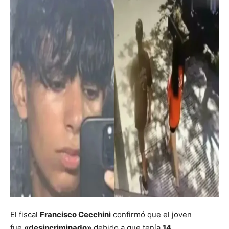
El fiscal
Francisco Cecchini
confirmó que el joven
fue
«desincriminado»
debido a que tenía
14