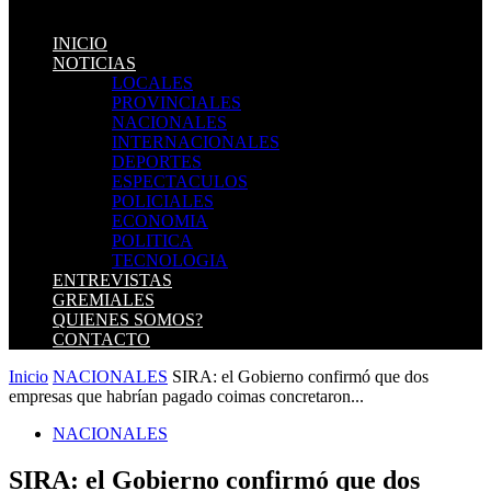
INICIO
NOTICIAS
LOCALES
PROVINCIALES
NACIONALES
INTERNACIONALES
DEPORTES
ESPECTACULOS
POLICIALES
ECONOMIA
POLITICA
TECNOLOGIA
ENTREVISTAS
GREMIALES
QUIENES SOMOS?
CONTACTO
Inicio
NACIONALES
SIRA: el Gobierno confirmó que dos
empresas que habrían pagado coimas concretaron...
NACIONALES
SIRA: el Gobierno confirmó que dos