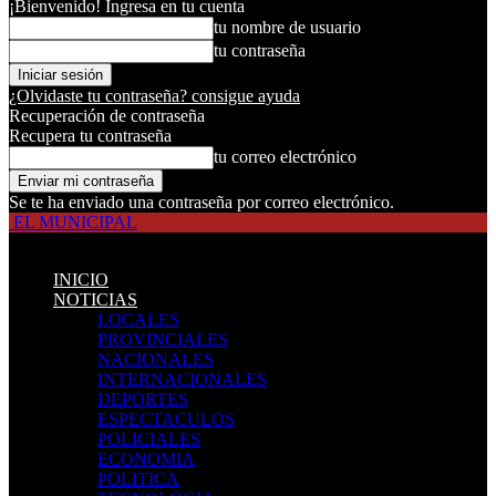
¡Bienvenido! Ingresa en tu cuenta
tu nombre de usuario
tu contraseña
¿Olvidaste tu contraseña? consigue ayuda
Recuperación de contraseña
Recupera tu contraseña
tu correo electrónico
Se te ha enviado una contraseña por correo electrónico.
EL MUNICIPAL
INICIO
NOTICIAS
LOCALES
PROVINCIALES
NACIONALES
INTERNACIONALES
DEPORTES
ESPECTACULOS
POLICIALES
ECONOMIA
POLITICA