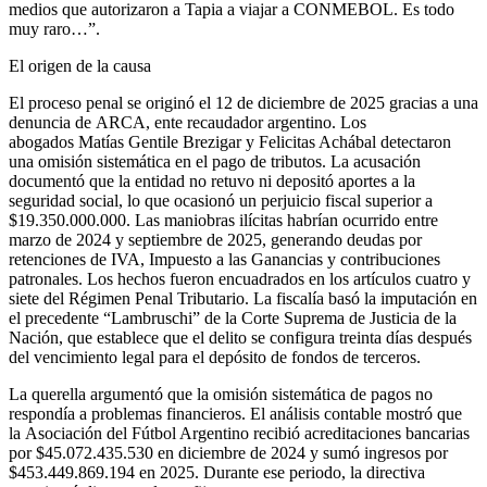
medios que autorizaron a Tapia a viajar a CONMEBOL. Es todo
muy raro…”.
El origen de la causa
El proceso penal se originó el 12 de diciembre de 2025 gracias a una
denuncia de ARCA, ente recaudador argentino. Los
abogados Matías Gentile Brezigar y Felicitas Achábal detectaron
una omisión sistemática en el pago de tributos. La acusación
documentó que la entidad no retuvo ni depositó aportes a la
seguridad social, lo que ocasionó un perjuicio fiscal superior a
$19.350.000.000. Las maniobras ilícitas habrían ocurrido entre
marzo de 2024 y septiembre de 2025, generando deudas por
retenciones de IVA, Impuesto a las Ganancias y contribuciones
patronales. Los hechos fueron encuadrados en los artículos cuatro y
siete del Régimen Penal Tributario. La fiscalía basó la imputación en
el precedente “Lambruschi” de la Corte Suprema de Justicia de la
Nación, que establece que el delito se configura treinta días después
del vencimiento legal para el depósito de fondos de terceros.
La querella argumentó que la omisión sistemática de pagos no
respondía a problemas financieros. El análisis contable mostró que
la Asociación del Fútbol Argentino recibió acreditaciones bancarias
por $45.072.435.530 en diciembre de 2024 y sumó ingresos por
$453.449.869.194 en 2025. Durante ese periodo, la directiva