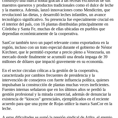
construyó una marca sólida gracias a las recetas exclusivas de sus
maestros queseros y productos tradicionales como el dulce de leche
y la manteca. Además, lanzó innovaciones como Mendicrim, que
revolucionó las dietas, y desarrolló leches infantiles, un avance
tecnológico significativo. Su presencia fue especialmente crucial en
el interior del país, con 16 plantas distribuidas principalmente en
Córdoba y Santa Fe, muchas de ellas ubicadas en pueblos que
dependían económicamente de la cooperativa.
SanCor también tuvo un papel relevante como exportadora en la
región, incluso con un trato especial durante el gobierno de Néstor
Kirchner, que le permitió exportar a precio pleno a Venezuela, un
mercado donde finalmente se acumuló una deuda impaga de 39
millones de dólares que impactó gravemente en su economía.
En el sector circulan críticas a la gestión de la cooperativa,
caracterizada por cambios frecuentes de presidencia y la
intervención de consejeros con fuerte influencia política, quienes
impulsaban la construcción de plantas muchas veces ineficientes.
Fuentes internas señalaron que en los últimos años se perdió la
gestión profesional y la mirada comercial, además de denunciar la
existencia de “kioscos” gerenciales, ejemplificados en el reciente
acuerdo para que una pyme de Rojas utilice la marca SanCor en la
leche.
A estas dificultades se sumó la presión sindical de Atilra, el gremio