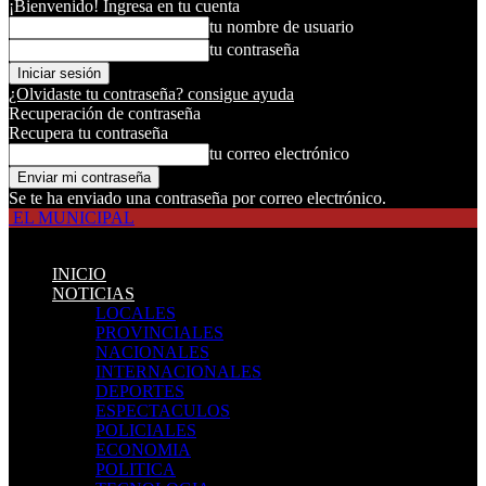
¡Bienvenido! Ingresa en tu cuenta
tu nombre de usuario
tu contraseña
¿Olvidaste tu contraseña? consigue ayuda
Recuperación de contraseña
Recupera tu contraseña
tu correo electrónico
Se te ha enviado una contraseña por correo electrónico.
EL MUNICIPAL
INICIO
NOTICIAS
LOCALES
PROVINCIALES
NACIONALES
INTERNACIONALES
DEPORTES
ESPECTACULOS
POLICIALES
ECONOMIA
POLITICA