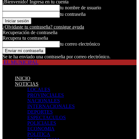
¡Bienvenido! Ingresa en tu cuenta
tu nombre de usuario
tu contraseña
¿Olvidaste tu contraseña? consigue ayuda
Recuperación de contraseña
Recupera tu contraseña
tu correo electrónico
Se te ha enviado una contraseña por correo electrónico.
EL MUNICIPAL
INICIO
NOTICIAS
LOCALES
PROVINCIALES
NACIONALES
INTERNACIONALES
DEPORTES
ESPECTACULOS
POLICIALES
ECONOMIA
POLITICA