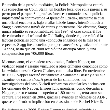
En medio de la presión mediática, la Policía Metropolitana centró
sus sospechas en Colin Stagg, un hombre local que solía pasear a su
perro por el parque. Sin pruebas forenses contundentes, la policía
implementó la controvertida «Operación Edzell», mediante la cual
una oficial encubierta, bajo el alias Lizzie James, intentó inducir a
Stagg a confesar a través de cartas y encuentros. No obstante, Stagg
nunca admitió su responsabilidad. En 1994, el caso contra él fue
desestimado en el tribunal de Old Bailey, donde el juez calificó las
tácticas policiales como una «conducta engañosa de la más baja
especie». Stagg fue absuelto, pero permaneció estigmatizado durante
14 años, hasta que en 2008 recibió una disculpa oficial y una
compensación por 706,000 libras.
Mientras tanto, el verdadero responsable, Robert Napper, un
violador serial y asesino vinculado a otros crímenes conocidos como
las «violaciones de Green Chain», continuaba libre. En noviembre
de 1993, Napper asesinó brutalmente a Samantha Bisset y a su hija
Jazmine, de cuatro años. A pesar de las similitudes, los
investigadores del caso Nickell rechazaron vincular los hechos con
los crímenes de Napper. Errores fundamentales, como descartar a
Napper por su estatura —superior a 1.80 metros—, retrasaron su
captura. Fue recién en 2004, gracias a avances en técnicas de ADN,
que se confirmó su implicación en el asesinato de Rachel Nickell.
En diciembre de 2008, Robert Napper se declaró culpable de