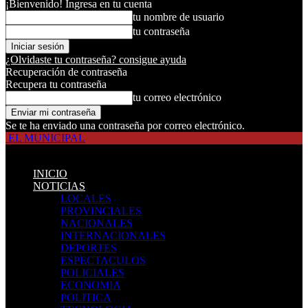
¡Bienvenido! Ingresa en tu cuenta
tu nombre de usuario
tu contraseña
¿Olvidaste tu contraseña? consigue ayuda
Recuperación de contraseña
Recupera tu contraseña
tu correo electrónico
Se te ha enviado una contraseña por correo electrónico.
EL MUNICIPAL
INICIO
NOTICIAS
LOCALES
PROVINCIALES
NACIONALES
INTERNACIONALES
DEPORTES
ESPECTACULOS
POLICIALES
ECONOMIA
POLITICA