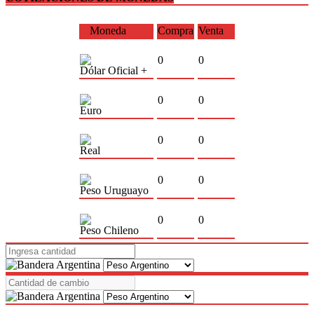
Moneda
Compra
Venta
0
0
Dólar Oficial +
0
0
Euro
0
0
Real
0
0
Peso Uruguayo
0
0
Peso Chileno