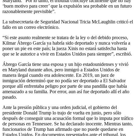
Maryland. “Por lo tanto, el tribunal concluye fácilmente que no hay
‘buen motivo para creer’ que la expulsión sea probable en un futuro
razonablemente previsible”.
La subsecretaria de Seguridad Nacional Tricia McLaughlin criticó el
fallo en un correo electrónico.
“Si este asunto realmente se tratara de la ley o del debido proceso,
Kilmar Ábrego García ya habría sido deportado y nunca volvería a
poner un pie en este país; la jueza Xinis no estará satisfecha hasta
que se le autorice a vivir en Estados Unidos para siempre”, escribió.
Ábrego García tiene una esposa y un hijo estadounidenses y vivió
en Maryland durante años, pero inmigró a Estados Unidos de
manera ilegal cuando era adolescente. En 2019, un juez de
inmigración determinó que no podía ser deportado a El Salvador
porque allí enfrentaba peligro por parte de una pandilla que había
amenazado a su familia. Por error, aun así fue deportado allí el año
pasado.
Ante la presión pública y una orden judicial, el gobierno del
presidente Donald Trump lo trajo de vuelta en junio, pero sólo
después de conseguir una acusación formal que lo imputa por tráfico
de personas en Tennessee. Se ha declarado inocente. Mientras tanto,
funcionarios de Trump han afirmado que no puede quedarse en
Estados Unidos. En documentos presentados ante el tribunal, los