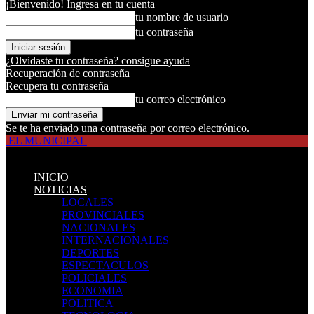
¡Bienvenido! Ingresa en tu cuenta
tu nombre de usuario
tu contraseña
¿Olvidaste tu contraseña? consigue ayuda
Recuperación de contraseña
Recupera tu contraseña
tu correo electrónico
Se te ha enviado una contraseña por correo electrónico.
EL MUNICIPAL
INICIO
NOTICIAS
LOCALES
PROVINCIALES
NACIONALES
INTERNACIONALES
DEPORTES
ESPECTACULOS
POLICIALES
ECONOMIA
POLITICA