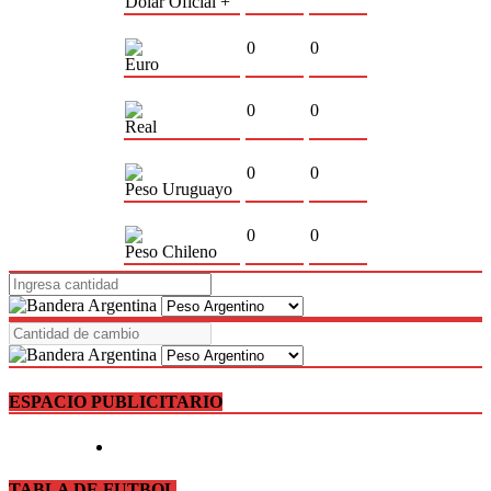
Dólar Oficial +
0
0
Euro
0
0
Real
0
0
Peso Uruguayo
0
0
Peso Chileno
ESPACIO PUBLICITARIO
TABLA DE FUTBOL