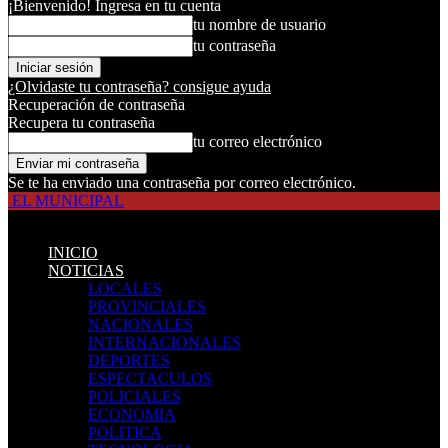
¡Bienvenido! Ingresa en tu cuenta
tu nombre de usuario
tu contraseña
¿Olvidaste tu contraseña? consigue ayuda
Recuperación de contraseña
Recupera tu contraseña
tu correo electrónico
Se te ha enviado una contraseña por correo electrónico.
EL MUNICIPAL
INICIO
NOTICIAS
LOCALES
PROVINCIALES
NACIONALES
INTERNACIONALES
DEPORTES
ESPECTACULOS
POLICIALES
ECONOMIA
POLITICA