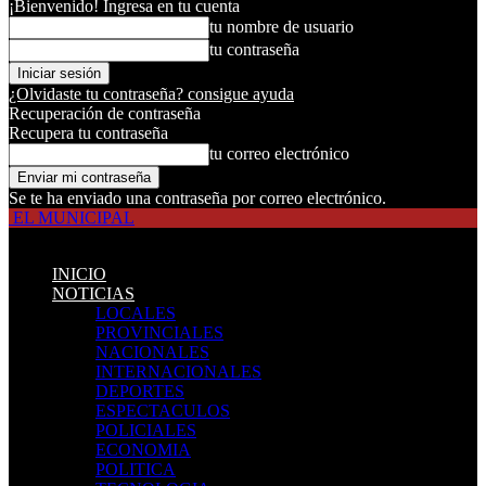
¡Bienvenido! Ingresa en tu cuenta
tu nombre de usuario
tu contraseña
¿Olvidaste tu contraseña? consigue ayuda
Recuperación de contraseña
Recupera tu contraseña
tu correo electrónico
Se te ha enviado una contraseña por correo electrónico.
EL MUNICIPAL
INICIO
NOTICIAS
LOCALES
PROVINCIALES
NACIONALES
INTERNACIONALES
DEPORTES
ESPECTACULOS
POLICIALES
ECONOMIA
POLITICA