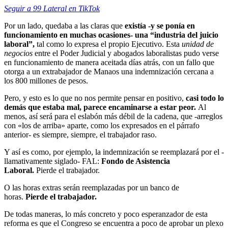
Seguir a 99 Lateral en TikTok
Por un lado, quedaba a las claras que
existía -y se ponía en
funcionamiento en muchas ocasiones- una “industria del juicio
laboral”,
tal como lo expresa el propio Ejecutivo. Esta
unidad de
negocios
entre el Poder Judicial y abogados laboralistas pudo verse
en funcionamiento de manera aceitada días atrás, con un fallo que
otorga a un extrabajador de Manaos una indemnización cercana a
los 800 millones de pesos.
Pero, y esto es lo que no nos permite pensar en positivo,
casi
todo lo
demás que estaba mal, parece encaminarse a estar peor.
Al
menos, así será para el eslabón más débil de la cadena, que -arreglos
con «los de arriba» aparte, como los expresados en el párrafo
anterior- es siempre, siempre, el trabajador raso.
Y así es como, por ejemplo, la indemnización se reemplazará por el -
llamativamente siglado- FAL:
Fondo de Asistencia
Laboral.
Pierde el trabajador.
O las horas extras serán reemplazadas por un banco de
horas.
Pierde el trabajador.
De todas maneras, lo más concreto y poco esperanzador de esta
reforma es que el Congreso se encuentra a poco de aprobar un plexo