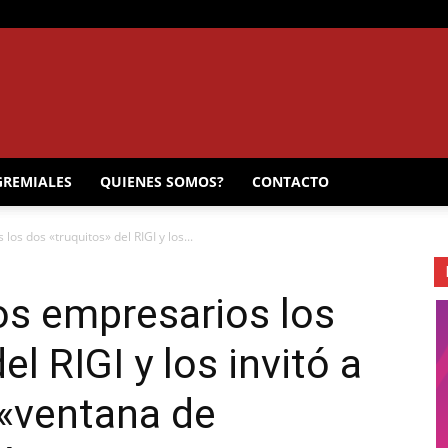
EL
GREMIALES
QUIENES SOMOS?
CONTACTO
los dos «truquitos» del RIGI y los...
MUNICIPAL
los empresarios los
el RIGI y los invitó a
 «ventana de