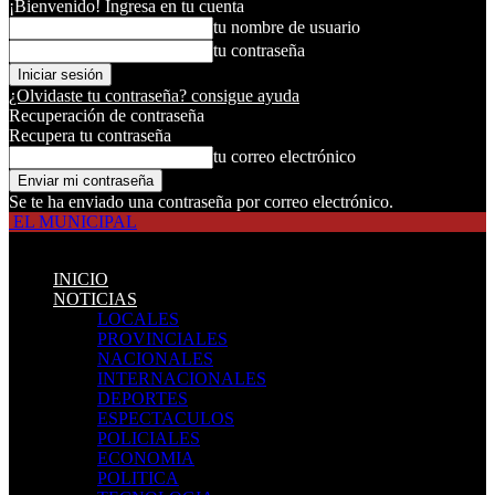
¡Bienvenido! Ingresa en tu cuenta
tu nombre de usuario
tu contraseña
¿Olvidaste tu contraseña? consigue ayuda
Recuperación de contraseña
Recupera tu contraseña
tu correo electrónico
Se te ha enviado una contraseña por correo electrónico.
EL MUNICIPAL
INICIO
NOTICIAS
LOCALES
PROVINCIALES
NACIONALES
INTERNACIONALES
DEPORTES
ESPECTACULOS
POLICIALES
ECONOMIA
POLITICA