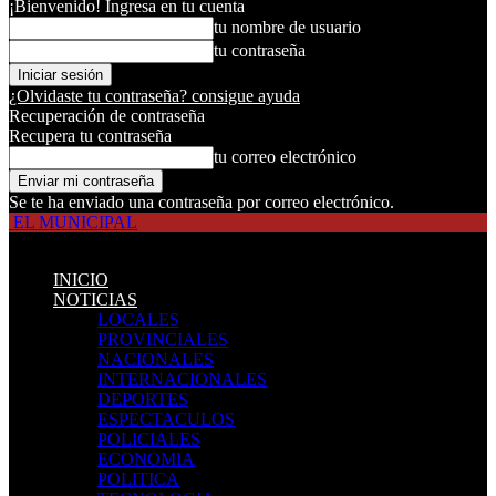
¡Bienvenido! Ingresa en tu cuenta
tu nombre de usuario
tu contraseña
¿Olvidaste tu contraseña? consigue ayuda
Recuperación de contraseña
Recupera tu contraseña
tu correo electrónico
Se te ha enviado una contraseña por correo electrónico.
EL MUNICIPAL
INICIO
NOTICIAS
LOCALES
PROVINCIALES
NACIONALES
INTERNACIONALES
DEPORTES
ESPECTACULOS
POLICIALES
ECONOMIA
POLITICA