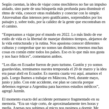
Según cuentan, la idea de viajar como mochileros no fue un impulso
aislado, sino parte de una búsqueda más profunda para disminuir el
ritmo de vida, conocer otras realidades y conectar con lo simple.
Atravesaban días intensos pero gratificantes, sorprendidos por los
paisajes y, sobre todo, por la calidez de la gente que encontraban en
el camino.
“Empezamos a viajar por el mundo en 2022. Lo más lindo de ese
estilo de vida es la libertad de manejar distintos tiempos, alejarnos de
la vida estructurada y la rutina. Nos apasiona conocer diferentes
culturas y comprobar que no somos tan distintos; tenemos muchas
cosas en común entre todos los países. Eso es lo que más nos gusta
y nos hace felices”, comentaron ambos.
“Los días en Ecuador fueron de puro turismo. Gastón y yo somos
guardavidas, terminamos nuestra temporada el 20 de marzo y la idea
era pasar abril en Ecuador. Es nuestra cuarta vez aquí, amamos el
país. Luego íbamos a trabajar en Máncora, Perú, durante mayo,
junio y julio. Con este accidente, ese plan se cancela porque
debemos regresar a Argentina para hacernos estudios médicos”,
agregó Jazmín.
El momento exacto del accidente permanece fragmentado en su
memoria. “Era un viaje corto, de aproximadamente tres horas y
media. Apenas nos subimos al micro nos pusimos a dormir. Me