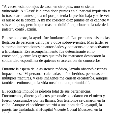
“A veces, estando lejos de casa, en otro país, uno se siente
vulnerable. A ‘Gasti’ le dieron doce puntos en el parietal izquierdo y
lo trasladaron antes que a mí porque tenía la presión baja y se le veía
el hueso de la cabeza. A mí me cosieron diez puntos en el cachete y
seis en la pera, pero lo que más me dolió fue quebrarme la raíz de la
paleta”, contó Jazmín.
En ese contexto, la ayuda fue fundamental. Las primeras asistencias
llegaron de personas del lugar y otros sobrevivientes. Más tarde, se
sumaron intervenciones de autoridades y contactos que se activaron
a la distancia. Ese acompañamiento fue determinante en lo
emocional, y entre los gestos que más los marcaron destacaron la
solidaridad espontánea de quienes se acercaron sin conocerlos.
Durante la espera de la asistencia médica, Jazmín observó escenas
impactantes: “Vi personas calcinadas, niños heridos, personas con
múltiples fracturas, y esas imágenes me causan escalofríos, aunque
también sentimos que la vida nos dio una oportunidad”.
El accidente implicó la pérdida total de sus pertenencias.
Documentos, dinero y objetos personales quedaron en el micro y
fueron consumidos por las llamas. Sus teléfonos se dañaron en la
caída. Aunque el accidente ocurrió a una hora de Guayaquil, la
pareja fue trasladada al Hospital Vicente Corral Moscoso, en la