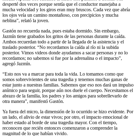
desperté dos veces porque sentía que el conductor manejaba a
mucha velocidad y los giros eran muy bruscos. Cada vez que abría
los ojos veía un camino montañoso, con precipicios y mucha
neblina”, relató la joven.
Gastón no recuerda nada, pues estaba dormido. Sin embargo,
Jazmín tiene grabados los gritos de las personas durante la caída.
Ambos recuerdan todo a partir de la llegada de la asistencia y el
traslado posterior. “No recordamos la caída al río ni la subida
posterior. Vimos videos donde ayudamos a sacar personas y no lo
recordamos; no sabemos si fue por la adrenalina o el impacto”,
agregó Jazmín.
“Esto nos va a marcar para toda la vida. Lo tomamos como que
somos sobrevivientes de una tragedia y tenemos muchas ganas de
estar junto a nuestras familias. Sabemos que eso nos dará un impulso
anímico para seguir, porque aún nos duele el cuerpo. Necesitamos el
abrazo de la familia, los padres y los amigos para sobrellevarlo de
otra manera”, manifestó Gastón.
Ya fuera del micro, la dimensión de lo ocurrido se hizo evidente. Por
un lado, el alivio de estar vivos; por otro, el impacto emocional de
haber estado al borde de una tragedia mayor. Con el tiempo,
reconocen que recién entonces comenzaron a comprender la
magnitud de lo que habían vivido.