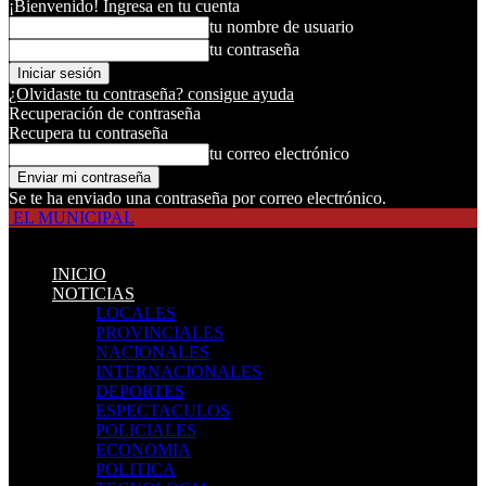
¡Bienvenido! Ingresa en tu cuenta
tu nombre de usuario
tu contraseña
¿Olvidaste tu contraseña? consigue ayuda
Recuperación de contraseña
Recupera tu contraseña
tu correo electrónico
Se te ha enviado una contraseña por correo electrónico.
EL MUNICIPAL
INICIO
NOTICIAS
LOCALES
PROVINCIALES
NACIONALES
INTERNACIONALES
DEPORTES
ESPECTACULOS
POLICIALES
ECONOMIA
POLITICA