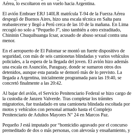
Aérea, lo escoltaron en un vuelo hacia Argentina.
El avión Embraer ERJ 140LR matrícula T-94 de la Fuerza Aérea
despegó de Buenos Aires, hizo una escala técnica en Salta para
reabastecerse y llegó a Perú cerca de las 10 de la mañana. En Lima
recogió no solo a “Pequeño J”, sino también a otro extraditado,
Chininin Chuquihuanga Icsar, acusado de abuso sexual contra una
menor.
En el aeropuerto de El Palomar se montó un fuerte dispositivo de
seguridad, con más de seis camionetas blindadas y varios vehículos
policiales, a la espera de la llegada del joven. El avión hizo además
una escala en Asunción, Paraguay, donde se sumaron otros dos
detenidos, aunque esta parada se demoró más de lo previsto. La
llegada a Argentina, inicialmente programada para las 19:40, se
concretó finalmente a las 20:42.
Al bajar del avión, el Servicio Penitenciario Federal se hizo cargo de
la custodia de Janzen Valverde. Tras completar los trámites
migratorios, fue trasladado en una camioneta blindada escoltada por
motos y vehículos con personal armado hasta el Complejo
Penitenciario de Adultos Mayores N° 24 en Marcos Paz.
Pequeño J está imputado por “homicidio agravado por el concurso
premeditado de dos o más personas, con alevosía y ensañamiento, y