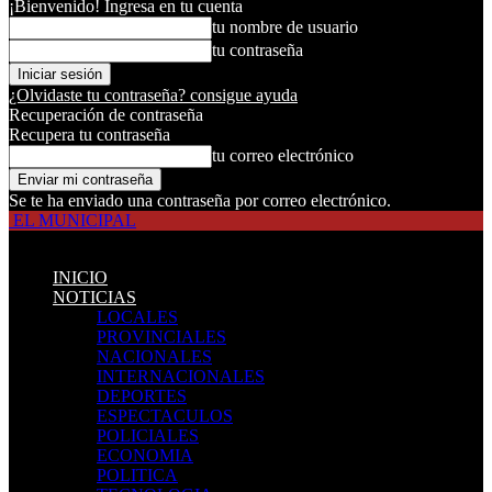
¡Bienvenido! Ingresa en tu cuenta
tu nombre de usuario
tu contraseña
¿Olvidaste tu contraseña? consigue ayuda
Recuperación de contraseña
Recupera tu contraseña
tu correo electrónico
Se te ha enviado una contraseña por correo electrónico.
EL MUNICIPAL
INICIO
NOTICIAS
LOCALES
PROVINCIALES
NACIONALES
INTERNACIONALES
DEPORTES
ESPECTACULOS
POLICIALES
ECONOMIA
POLITICA