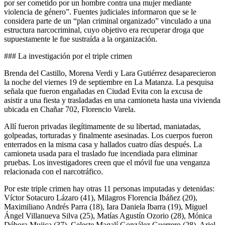
por ser cometido por un hombre contra una mujer mediante
violencia de género”. Fuentes judiciales informaron que se le
considera parte de un “plan criminal organizado” vinculado a una
estructura narcocriminal, cuyo objetivo era recuperar droga que
supuestamente le fue sustraída a la organización.
### La investigación por el triple crimen
Brenda del Castillo, Morena Verdi y Lara Gutiérrez desaparecieron
la noche del viernes 19 de septiembre en La Matanza. La pesquisa
señala que fueron engañadas en Ciudad Evita con la excusa de
asistir a una fiesta y trasladadas en una camioneta hasta una vivienda
ubicada en Chañar 702, Florencio Varela.
Allí fueron privadas ilegítimamente de su libertad, maniatadas,
golpeadas, torturadas y finalmente asesinadas. Los cuerpos fueron
enterrados en la misma casa y hallados cuatro días después. La
camioneta usada para el traslado fue incendiada para eliminar
pruebas. Los investigadores creen que el móvil fue una venganza
relacionada con el narcotráfico.
Por este triple crimen hay otras 11 personas imputadas y detenidas:
Víctor Sotacuro Lázaro (41), Milagros Florencia Ibáñez (20),
Maximiliano Andrés Parra (18), Iara Daniela Ibarra (19), Miguel
Ángel Villanueva Silva (25), Matías Agustín Ozorio (28), Mónica
Débora Mujica (37), Celeste Magalí González Guerrero (28), Ariel