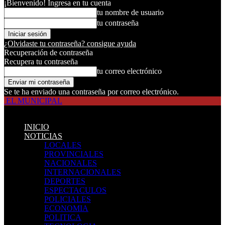
¡Bienvenido! Ingresa en tu cuenta
tu nombre de usuario
tu contraseña
¿Olvidaste tu contraseña? consigue ayuda
Recuperación de contraseña
Recupera tu contraseña
tu correo electrónico
Se te ha enviado una contraseña por correo electrónico.
EL MUNICIPAL
INICIO
NOTICIAS
LOCALES
PROVINCIALES
NACIONALES
INTERNACIONALES
DEPORTES
ESPECTACULOS
POLICIALES
ECONOMIA
POLITICA