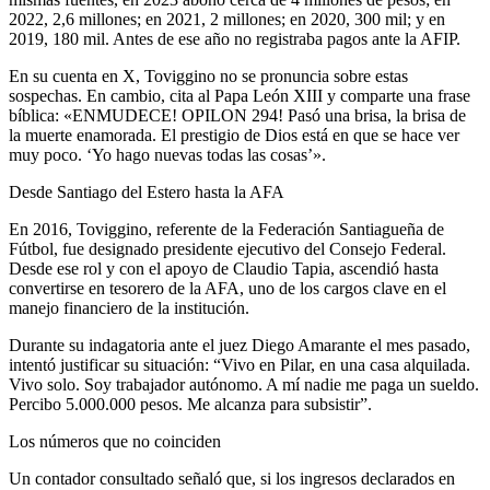
2022, 2,6 millones; en 2021, 2 millones; en 2020, 300 mil; y en
2019, 180 mil. Antes de ese año no registraba pagos ante la AFIP.
En su cuenta en X, Toviggino no se pronuncia sobre estas
sospechas. En cambio, cita al Papa León XIII y comparte una frase
bíblica: «ENMUDECE! OPILON 294! Pasó una brisa, la brisa de
la muerte enamorada. El prestigio de Dios está en que se hace ver
muy poco. ‘Yo hago nuevas todas las cosas’».
Desde Santiago del Estero hasta la AFA
En 2016, Toviggino, referente de la Federación Santiagueña de
Fútbol, fue designado presidente ejecutivo del Consejo Federal.
Desde ese rol y con el apoyo de Claudio Tapia, ascendió hasta
convertirse en tesorero de la AFA, uno de los cargos clave en el
manejo financiero de la institución.
Durante su indagatoria ante el juez Diego Amarante el mes pasado,
intentó justificar su situación: “Vivo en Pilar, en una casa alquilada.
Vivo solo. Soy trabajador autónomo. A mí nadie me paga un sueldo.
Percibo 5.000.000 pesos. Me alcanza para subsistir”.
Los números que no coinciden
Un contador consultado señaló que, si los ingresos declarados en