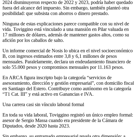
2024 disminuyeron respecto de 2022 y 2023, podría haber quedado
fuera del alcance del impuesto. Sin embargo, también planteó otra
posibilidad: que subsista con ahorros o dinero prestado.
Ninguna de estas explicaciones parece compatible con su nivel de
vida. Toviggino está vinculado a una mansión en Pilar valuada en
17 millones de dólares, además de mantener gastos altos, como su
afición por los caballos de salto.
Un informe comercial de Nosis lo ubica en el nivel socioeconómico
B, con ingresos estimados entre 3,8 y 6,1 millones de pesos
mensuales. Paralelamente, declara un endeudamiento financiero de
solo 55.000 pesos y compromisos mensuales por 11.163 pesos.
En ARCA figura inscripto bajo la categoría “servicios de
asesoramiento, dirección y gestión empresarial”, con domicilio fiscal
en Santiago del Estero. Contribuye como autónomo en la categoría
“T1 Cat. III” y está activo en Ganancias e IVA.
Una carrera casi sin vínculo laboral formal
En toda su vida laboral, Toviggino registró un único empleo formal:
asesor de Sergio Massa cuando era presidente de la Cámara de
Diputados, desde 2020 hasta 2023.
Sin embargo, su entramado empresarial revela otra dimensión: a