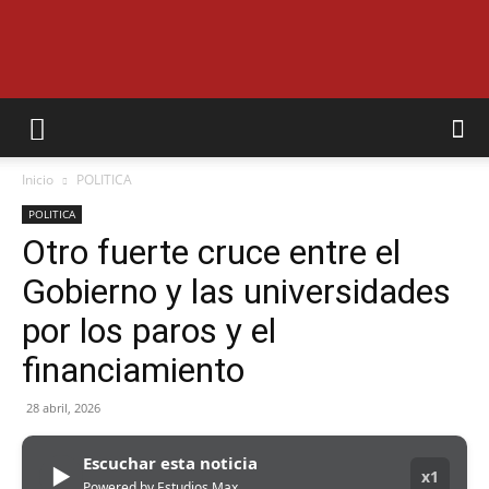
EL
Inicio
POLITICA
MUNICIPAL
POLITICA
Otro fuerte cruce entre el
Gobierno y las universidades
por los paros y el
financiamiento
28 abril, 2026
Escuchar esta noticia
▶
x1
Powered by Estudios Max