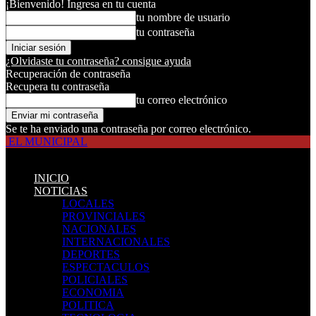
¡Bienvenido! Ingresa en tu cuenta
tu nombre de usuario
tu contraseña
¿Olvidaste tu contraseña? consigue ayuda
Recuperación de contraseña
Recupera tu contraseña
tu correo electrónico
Se te ha enviado una contraseña por correo electrónico.
EL MUNICIPAL
INICIO
NOTICIAS
LOCALES
PROVINCIALES
NACIONALES
INTERNACIONALES
DEPORTES
ESPECTACULOS
POLICIALES
ECONOMIA
POLITICA