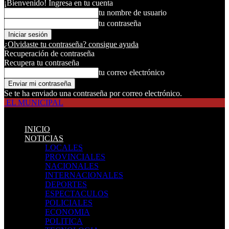
¡Bienvenido! Ingresa en tu cuenta
tu nombre de usuario
tu contraseña
¿Olvidaste tu contraseña? consigue ayuda
Recuperación de contraseña
Recupera tu contraseña
tu correo electrónico
Se te ha enviado una contraseña por correo electrónico.
EL MUNICIPAL
INICIO
NOTICIAS
LOCALES
PROVINCIALES
NACIONALES
INTERNACIONALES
DEPORTES
ESPECTACULOS
POLICIALES
ECONOMIA
POLITICA