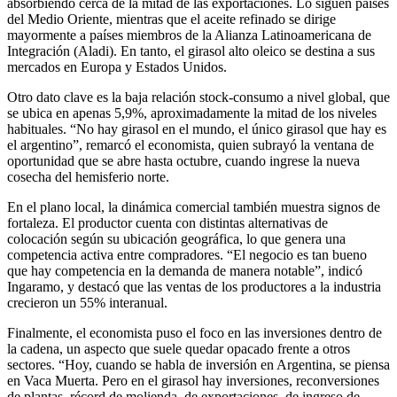
absorbiendo cerca de la mitad de las exportaciones. Lo siguen países
del Medio Oriente, mientras que el aceite refinado se dirige
mayormente a países miembros de la Alianza Latinoamericana de
Integración (Aladi). En tanto, el girasol alto oleico se destina a sus
mercados en Europa y Estados Unidos.
Otro dato clave es la baja relación stock-consumo a nivel global, que
se ubica en apenas 5,9%, aproximadamente la mitad de los niveles
habituales. “No hay girasol en el mundo, el único girasol que hay es
el argentino”, remarcó el economista, quien subrayó la ventana de
oportunidad que se abre hasta octubre, cuando ingrese la nueva
cosecha del hemisferio norte.
En el plano local, la dinámica comercial también muestra signos de
fortaleza. El productor cuenta con distintas alternativas de
colocación según su ubicación geográfica, lo que genera una
competencia activa entre compradores. “El negocio es tan bueno
que hay competencia en la demanda de manera notable”, indicó
Ingaramo, y destacó que las ventas de los productores a la industria
crecieron un 55% interanual.
Finalmente, el economista puso el foco en las inversiones dentro de
la cadena, un aspecto que suele quedar opacado frente a otros
sectores. “Hoy, cuando se habla de inversión en Argentina, se piensa
en Vaca Muerta. Pero en el girasol hay inversiones, reconversiones
de plantas, récord de molienda, de exportaciones, de ingreso de