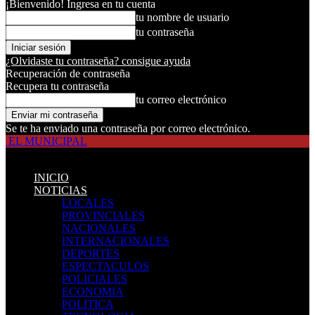
¡Bienvenido! Ingresa en tu cuenta
tu nombre de usuario
tu contraseña
¿Olvidaste tu contraseña? consigue ayuda
Recuperación de contraseña
Recupera tu contraseña
tu correo electrónico
Se te ha enviado una contraseña por correo electrónico.
EL MUNICIPAL
INICIO
NOTICIAS
LOCALES
PROVINCIALES
NACIONALES
INTERNACIONALES
DEPORTES
ESPECTACULOS
POLICIALES
ECONOMIA
POLITICA