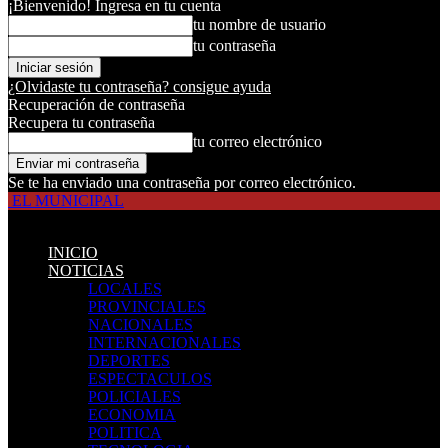
¡Bienvenido! Ingresa en tu cuenta
tu nombre de usuario
tu contraseña
¿Olvidaste tu contraseña? consigue ayuda
Recuperación de contraseña
Recupera tu contraseña
tu correo electrónico
Se te ha enviado una contraseña por correo electrónico.
EL MUNICIPAL
INICIO
NOTICIAS
LOCALES
PROVINCIALES
NACIONALES
INTERNACIONALES
DEPORTES
ESPECTACULOS
POLICIALES
ECONOMIA
POLITICA