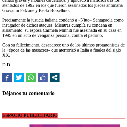
delitos graves y motines carcelarios, y aplicado a mafiosos tras los
atentados de 1992 en los que fueron asesinados los jueces antimafia
Giovanni Falcone y Paolo Borsellino.
Precisamente la justicia italiana condenó a «Nitto» Santapaola como
instigador de dichos ataques. Mientras cumplía su condena en
aislamiento, su esposa Carmela Minniti fue asesinada en su casa en
1995 en un acto de venganza personal contra el padrino.
Con su fallecimiento, desaparece uno de los últimos protagonistas de
la «época de las masacres» que aterrorizó a Italia a finales del siglo
XX.
D.D.
Déjanos tu comentario
ESPACIO PUBLICITARIO