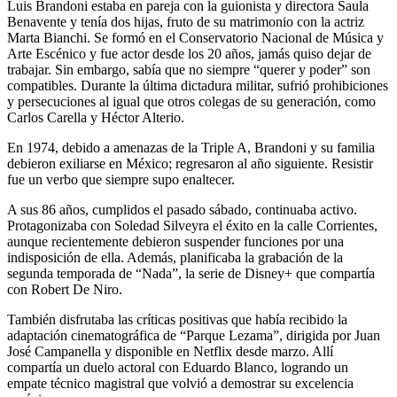
Luis Brandoni estaba en pareja con la guionista y directora Saula
Benavente y tenía dos hijas, fruto de su matrimonio con la actriz
Marta Bianchi. Se formó en el Conservatorio Nacional de Música y
Arte Escénico y fue actor desde los 20 años, jamás quiso dejar de
trabajar. Sin embargo, sabía que no siempre “querer y poder” son
compatibles. Durante la última dictadura militar, sufrió prohibiciones
y persecuciones al igual que otros colegas de su generación, como
Carlos Carella y Héctor Alterio.
En 1974, debido a amenazas de la Triple A, Brandoni y su familia
debieron exiliarse en México; regresaron al año siguiente. Resistir
fue un verbo que siempre supo enaltecer.
A sus 86 años, cumplidos el pasado sábado, continuaba activo.
Protagonizaba con Soledad Silveyra el éxito en la calle Corrientes,
aunque recientemente debieron suspender funciones por una
indisposición de ella. Además, planificaba la grabación de la
segunda temporada de “Nada”, la serie de Disney+ que compartía
con Robert De Niro.
También disfrutaba las críticas positivas que había recibido la
adaptación cinematográfica de “Parque Lezama”, dirigida por Juan
José Campanella y disponible en Netflix desde marzo. Allí
compartía un duelo actoral con Eduardo Blanco, logrando un
empate técnico magistral que volvió a demostrar su excelencia