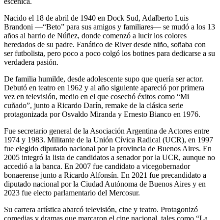
escénica.
Nacido el 18 de abril de 1940 en Dock Sud, Adalberto Luis
Brandoni —“Beto” para sus amigos y familiares— se mudó a los 13
años al barrio de Núñez, donde comenzó a lucir los colores
heredados de su padre. Fanático de River desde niño, soñaba con
ser futbolista, pero poco a poco colgó los botines para dedicarse a su
verdadera pasión.
De familia humilde, desde adolescente supo que quería ser actor.
Debutó en teatro en 1962 y al año siguiente apareció por primera
vez en televisión, medio en el que cosechó éxitos como “Mi
cuñado”, junto a Ricardo Darín, remake de la clásica serie
protagonizada por Osvaldo Miranda y Ernesto Bianco en 1976.
Fue secretario general de la Asociación Argentina de Actores entre
1974 y 1983. Militante de la Unión Cívica Radical (UCR), en 1997
fue elegido diputado nacional por la provincia de Buenos Aires. En
2005 integró la lista de candidatos a senador por la UCR, aunque no
accedió a la banca. En 2007 fue candidato a vicegobernador
bonaerense junto a Ricardo Alfonsín. En 2021 fue precandidato a
diputado nacional por la Ciudad Autónoma de Buenos Aires y en
2023 fue electo parlamentario del Mercosur.
Su carrera artística abarcó televisión, cine y teatro. Protagonizó
comedias y dramas que marcaron el cine nacional, tales como “La