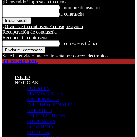
¡Bienvenido! Ingresa en tu cuenta
tu nombre de usuario
tu contraseña
¿Olvidaste tu contraseña? consigue ayuda
Recuperación de contraseña
Recupera tu contraseña
tu correo electrónico
Se te ha enviado una contraseña por correo electrónico.
EL MUNICIPAL
INICIO
NOTICIAS
LOCALES
PROVINCIALES
NACIONALES
INTERNACIONALES
DEPORTES
ESPECTACULOS
POLICIALES
ECONOMIA
POLITICA