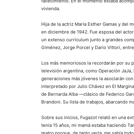
fallecimiento. En el momento estaba acomp
vivienda.
Hija de la actriz María Esther Gamas y del 
en diciembre de 1942. Fue esposa del actor
un extenso currículum junto a grandes co
Giménez, Jorge Porcel y Darío Vittori, entre
Los más memoriosos la recordarán por su pa
televisión argentina, como Operación JaJa,
generaciones más jóvenes la asociarán con 
interpretado por Julio Chávez en El Margina
de Bernarda Alba —clásico de Federico Garc
Brandoni. Su lista de trabajos, abarcando m
Sobre sus inicios, Fugazot relató en una e
tenía 15 años, mi mamá estaba haciendo Tan
teatro porque, de tanto verla, me sabía tod