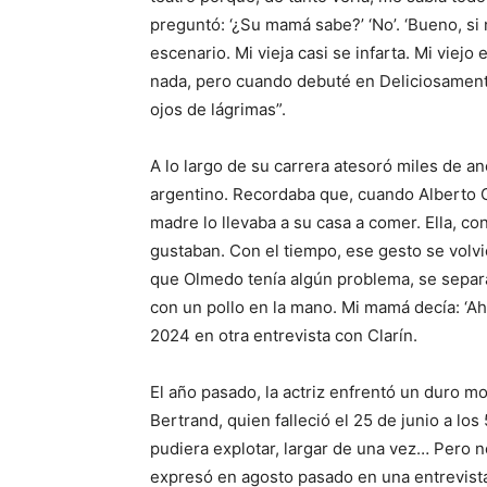
preguntó: ‘¿Su mamá sabe?’ ‘No’. ‘Bueno, si
escenario. Mi vieja casi se infarta. Mi viej
nada, pero cuando debuté en Deliciosamente 
ojos de lágrimas”.
A lo largo de su carrera atesoró miles de a
argentino. Recordaba que, cuando Alberto O
madre lo llevaba a su casa a comer. Ella, con
gustaban. Con el tiempo, ese gesto se volv
que Olmedo tenía algún problema, se separab
con un pollo en la mano. Mi mamá decía: ‘Ahí
2024 en otra entrevista con Clarín.
El año pasado, la actriz enfrentó un duro 
Bertrand, quien falleció el 25 de junio a lo
pudiera explotar, largar de una vez… Pero 
expresó en agosto pasado en una entrevista 