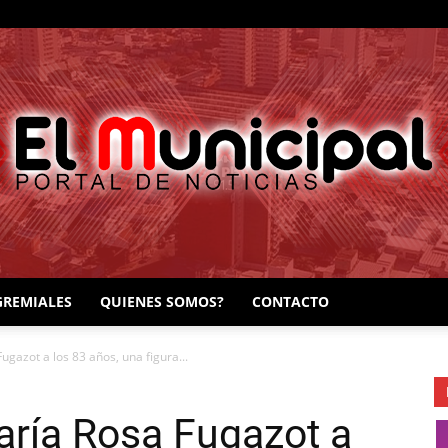
GREMIALES
QUIENES SOMOS?
CONTACTO
EL
ugazot a los 83 años, una figura...
María Rosa Fugazot a