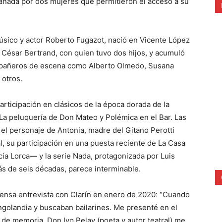
añada por dos mujeres que permitieron el acceso a su
músico y actor Roberto Fugazot, nació en Vicente López
 César Bertrand, con quien tuvo dos hijos, y acumuló
mpañeros de escena como Alberto Olmedo, Susana
 otros.
rticipación en clásicos de la época dorada de la
 La peluquería de Don Mateo y Polémica en el Bar. Las
el personaje de Antonia, madre del Gitano Perotti
l, su participación en una puesta reciente de La Casa
ía Lorca— y la serie Nada, protagonizada por Luis
ás de seis décadas, parece interminable.
xtensa entrevista con Clarín en enero de 2020: “Cuando
golandia y buscaban bailarines. Me presenté en el
o de memoria. Don Ivo Pelay (poeta y autor teatral) me