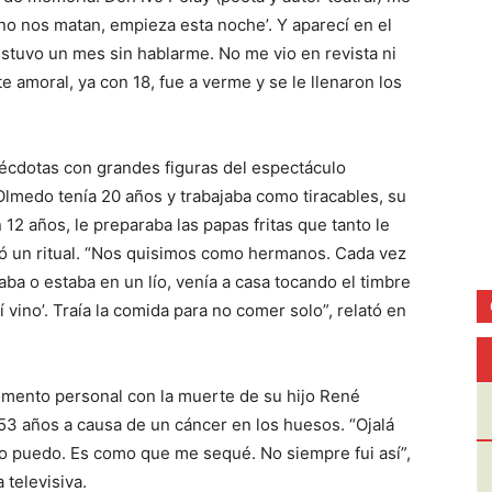
 no nos matan, empieza esta noche’. Y aparecí en el
o estuvo un mes sin hablarme. No me vio en revista ni
amoral, ya con 18, fue a verme y se le llenaron los
nécdotas con grandes figuras del espectáculo
lmedo tenía 20 años y trabajaba como tiracables, su
 12 años, le preparaba las papas fritas que tanto le
ió un ritual. “Nos quisimos como hermanos. Cada vez
a o estaba en un lío, venía a casa tocando el timbre
 vino’. Traía la comida para no comer solo”, relató en
momento personal con la muerte de su hijo René
s 53 años a causa de un cáncer en los huesos. “Ojalá
no puedo. Es como que me sequé. No siempre fui así”,
televisiva.