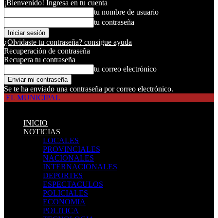
¡Bienvenido! Ingresa en tu cuenta
tu nombre de usuario
tu contraseña
¿Olvidaste tu contraseña? consigue ayuda
Recuperación de contraseña
Recupera tu contraseña
tu correo electrónico
Se te ha enviado una contraseña por correo electrónico.
EL MUNICIPAL
INICIO
NOTICIAS
LOCALES
PROVINCIALES
NACIONALES
INTERNACIONALES
DEPORTES
ESPECTACULOS
POLICIALES
ECONOMIA
POLITICA