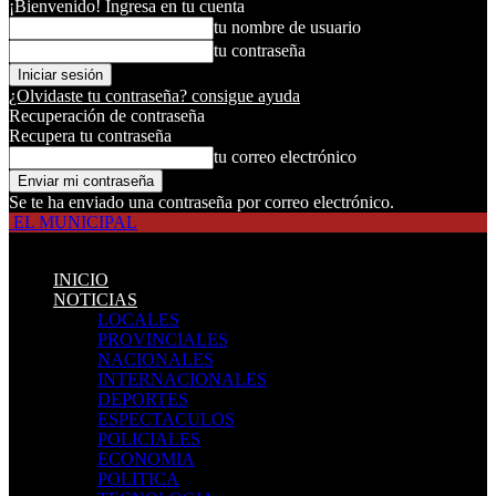
¡Bienvenido! Ingresa en tu cuenta
tu nombre de usuario
tu contraseña
¿Olvidaste tu contraseña? consigue ayuda
Recuperación de contraseña
Recupera tu contraseña
tu correo electrónico
Se te ha enviado una contraseña por correo electrónico.
EL MUNICIPAL
INICIO
NOTICIAS
LOCALES
PROVINCIALES
NACIONALES
INTERNACIONALES
DEPORTES
ESPECTACULOS
POLICIALES
ECONOMIA
POLITICA