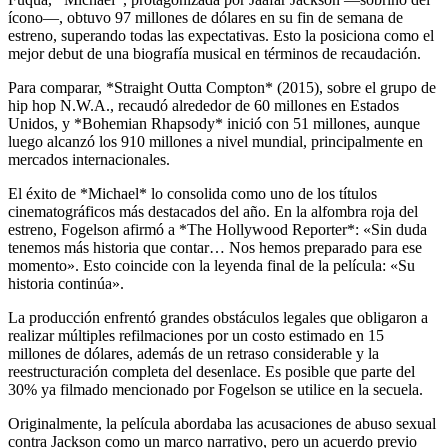
ícono—, obtuvo 97 millones de dólares en su fin de semana de
estreno, superando todas las expectativas. Esto la posiciona como el
mejor debut de una biografía musical en términos de recaudación.
Para comparar, *Straight Outta Compton* (2015), sobre el grupo de
hip hop N.W.A., recaudó alrededor de 60 millones en Estados
Unidos, y *Bohemian Rhapsody* inició con 51 millones, aunque
luego alcanzó los 910 millones a nivel mundial, principalmente en
mercados internacionales.
El éxito de *Michael* lo consolida como uno de los títulos
cinematográficos más destacados del año. En la alfombra roja del
estreno, Fogelson afirmó a *The Hollywood Reporter*: «Sin duda
tenemos más historia que contar… Nos hemos preparado para ese
momento». Esto coincide con la leyenda final de la película: «Su
historia continúa».
La producción enfrentó grandes obstáculos legales que obligaron a
realizar múltiples refilmaciones por un costo estimado en 15
millones de dólares, además de un retraso considerable y la
reestructuración completa del desenlace. Es posible que parte del
30% ya filmado mencionado por Fogelson se utilice en la secuela.
Originalmente, la película abordaba las acusaciones de abuso sexual
contra Jackson como un marco narrativo, pero un acuerdo previo