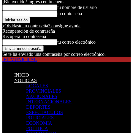
¡Bienvenido! Ingresa en tu cuenta
tu nombre de usuario
tu contraseña
¿Olvidaste tu contraseña? consigue ayuda
Recuperación de contraseña
Recupera tu contraseña
tu correo electrónico
Se te ha enviado una contraseña por correo electrónico.
EL MUNICIPAL
INICIO
NOTICIAS
LOCALES
PROVINCIALES
NACIONALES
INTERNACIONALES
DEPORTES
ESPECTACULOS
POLICIALES
ECONOMIA
POLITICA