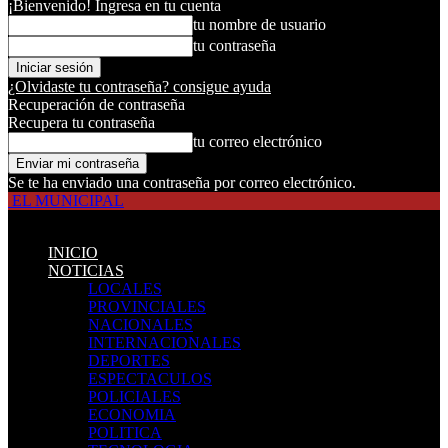
¡Bienvenido! Ingresa en tu cuenta
tu nombre de usuario
tu contraseña
¿Olvidaste tu contraseña? consigue ayuda
Recuperación de contraseña
Recupera tu contraseña
tu correo electrónico
Se te ha enviado una contraseña por correo electrónico.
EL MUNICIPAL
INICIO
NOTICIAS
LOCALES
PROVINCIALES
NACIONALES
INTERNACIONALES
DEPORTES
ESPECTACULOS
POLICIALES
ECONOMIA
POLITICA