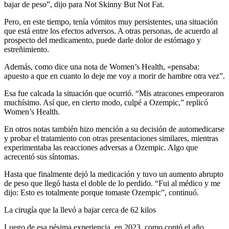
bajar de peso”, dijo para Not Skinny But Not Fat.
Pero, en este tiempo, tenía vómitos muy persistentes, una situación
que está entre los efectos adversos. A otras personas, de acuerdo al
prospecto del medicamento, puede darle dolor de estómago y
estreñimiento.
Además, como dice una nota de Women’s Health, «pensaba:
apuesto a que en cuanto lo deje me voy a morir de hambre otra vez”.
Esa fue calcada la situación que ocurrió. “Mis atracones empeoraron
muchísimo. Así que, en cierto modo, culpé a Ozempic,” replicó
Women’s Health.
En otros notas también hizo mención a su decisión de automedicarse
y probar el tratamiento con otras presentaciones similares, mientras
experimentaba las reacciones adversas a Ozempic. Algo que
acrecentó sus síntomas.
Hasta que finalmente dejó la medicación y tuvo un aumento abrupto
de peso que llegó hasta el doble de lo perdido. “Fui al médico y me
dijo: Esto es totalmente porque tomaste Ozempic”, continuó.
La cirugía que la llevó a bajar cerca de 62 kilos
Luego de esa pésima experiencia, en 2023, como contó el año