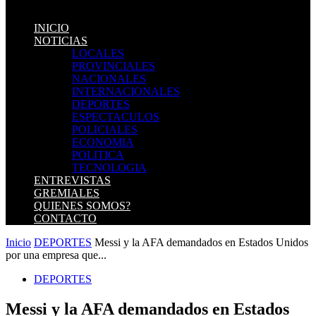
INICIO
NOTICIAS
LOCALES
PROVINCIALES
NACIONALES
INTERNACIONALES
DEPORTES
ESPECTACULOS
POLICIALES
ECONOMIA
POLITICA
TECNOLOGIA
ENTREVISTAS
GREMIALES
QUIENES SOMOS?
CONTACTO
Inicio
DEPORTES
Messi y la AFA demandados en Estados Unidos
por una empresa que...
DEPORTES
Messi y la AFA demandados en Estados