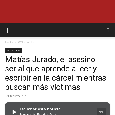
EL
Inicio
POLICIALES
MUNICIPAL
POLICIALES
Matías Jurado, el asesino
serial que aprende a leer y
escribir en la cárcel mientras
buscan más víctimas
21 febrero, 2026
Escuchar esta noticia
▶
x1
Powered by Estudios Max