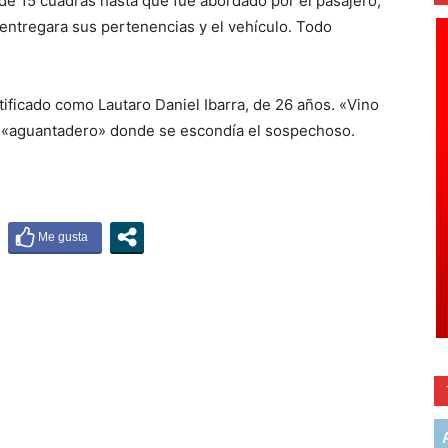
 de 15 cuadras hasta que fue abordado por el pasajero,
entregara sus pertenencias y el vehículo. Todo
tificado como Lautaro Daniel Ibarra, de 26 años. «Vino
el «aguantadero» donde se escondía el sospechoso.