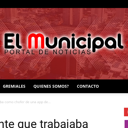
GREMIALES
QUIENES SOMOS?
CONTACTO
EL
ba como chofer de una app de...
te que trabajaba