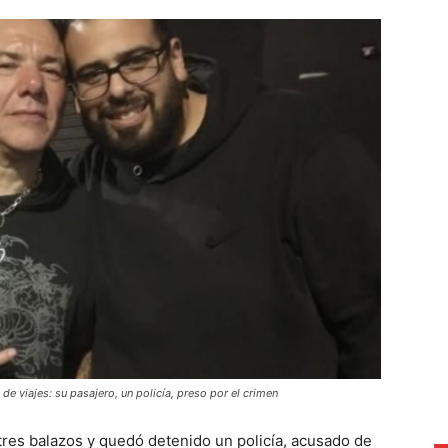
 viajes: su pasajero, un policía, preso por el crimen
 tres balazos y quedó detenido un policía, acusado de