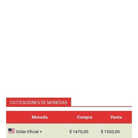
COTIZACIONES DE MONEDAS
Moneda
Compra
Venta
Dólar Oficial +
$ 1470,00
$ 1520,00