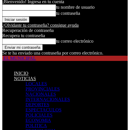
¡Bienvenido! Ingresa en tu cuenta
tu nombre de usuario
tu contraseña
¿Olvidaste tu contraseña? consigue ayuda
Recuperación de contraseña
Recupera tu contraseña
tu correo electrónico
Se te ha enviado una contraseña por correo electrónico.
EL MUNICIPAL
INICIO
NOTICIAS
LOCALES
PROVINCIALES
NACIONALES
INTERNACIONALES
DEPORTES
ESPECTACULOS
POLICIALES
ECONOMIA
POLITICA