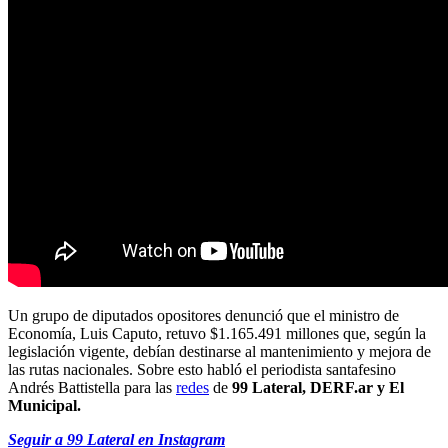
Un grupo de diputados opositores denunció que el ministro de
Economía, Luis Caputo, retuvo $1.165.491 millones que, según la
legislación vigente, debían destinarse al mantenimiento y mejora de
las rutas nacionales. Sobre esto habló el periodista santafesino
Andrés Battistella para las
redes
de
99 Lateral, DERF.ar y El
Municipal.
Seguir a 99 Lateral en Instagram