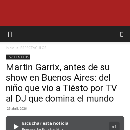
EL
Inicio
ESPECTACULOS
MUNICIPAL
ESPECTACULOS
Martin Garrix, antes de su
show en Buenos Aires: del
niño que vio a Tiësto por TV
al DJ que domina el mundo
25 abril, 2026
Escuchar esta noticia
▶
x1
Powered by Estudios Max