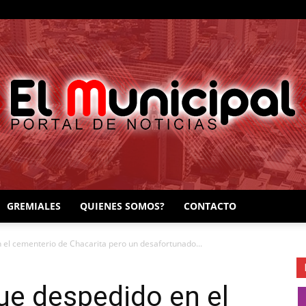
GREMIALES
QUIENES SOMOS?
CONTACTO
EL
 el cementerio de Chacarita pero un desafortunado...
ue despedido en el