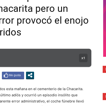
acarita pero un
MUNICIPAL
ror provocó el enojo
ridos
x1
os esta mañana en el cementerio de la Chacarita.
 último adíós y ocurrió un episodio insólito que
rente error administrativo, el coche fúnebre llevó