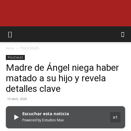
EL
Inicio
POLICIALES
MUNICIPAL
POLICIALES
Madre de Ángel niega haber
matado a su hijo y revela
detalles clave
10 abril, 2026
Escuchar esta noticia
▶
x1
Powered by Estudios Max