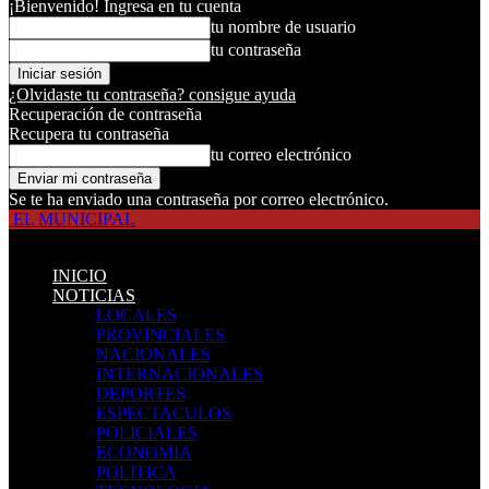
¡Bienvenido! Ingresa en tu cuenta
tu nombre de usuario
tu contraseña
¿Olvidaste tu contraseña? consigue ayuda
Recuperación de contraseña
Recupera tu contraseña
tu correo electrónico
Se te ha enviado una contraseña por correo electrónico.
EL MUNICIPAL
INICIO
NOTICIAS
LOCALES
PROVINCIALES
NACIONALES
INTERNACIONALES
DEPORTES
ESPECTACULOS
POLICIALES
ECONOMIA
POLITICA