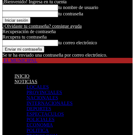
¡Bienvenido! Ingresa en tu cuenta
tu nombre de usuario
tu contraseña
¿Olvidaste tu contraseña? consigue ayuda
Recuperación de contraseña
Recupera tu contraseña
tu correo electrónico
Se te ha enviado una contraseña por correo electrónico.
EL MUNICIPAL
INICIO
NOTICIAS
LOCALES
PROVINCIALES
NACIONALES
INTERNACIONALES
DEPORTES
ESPECTACULOS
POLICIALES
ECONOMIA
POLITICA