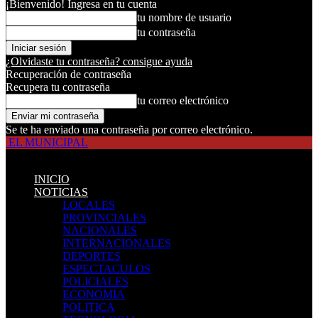
¡Bienvenido! Ingresa en tu cuenta
tu nombre de usuario
tu contraseña
¿Olvidaste tu contraseña? consigue ayuda
Recuperación de contraseña
Recupera tu contraseña
tu correo electrónico
Se te ha enviado una contraseña por correo electrónico.
EL MUNICIPAL
INICIO
NOTICIAS
LOCALES
PROVINCIALES
NACIONALES
INTERNACIONALES
DEPORTES
ESPECTACULOS
POLICIALES
ECONOMIA
POLITICA